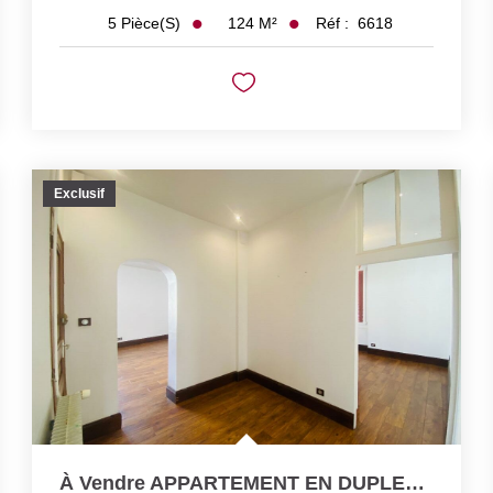
124
M²
Réf :
6618
5
Pièce(s)
Exclusif
À Vendre APPARTEMENT EN DUPLEX 4 CHAMBRES ET JARDIN CENTRE...