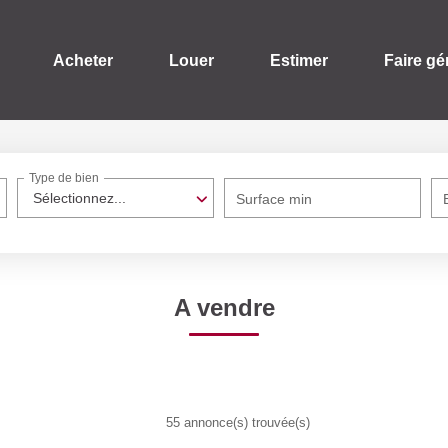
Acheter
Louer
Estimer
Faire gé
Type de bien
Sélectionnez...
Surface min
A vendre
55 annonce(s) trouvée(s)