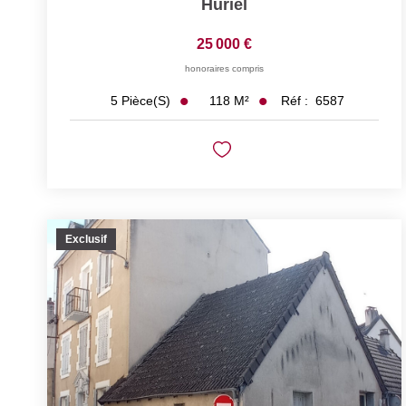
Huriel
25 000 €
honoraires compris
118
M²
Réf :
6587
5
Pièce(s)
Exclusif