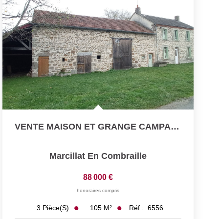
VENTE MAISON ET GRANGE CAMPAGNE 20MN MONTLUCON
Marcillat En Combraille
88 000 €
honoraires compris
105
M²
Réf :
6556
3
Pièce(s)