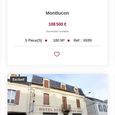
Montlucon
108 500 €
honoraires compris
180
M²
Réf :
6599
5
Pièce(s)
Exclusif