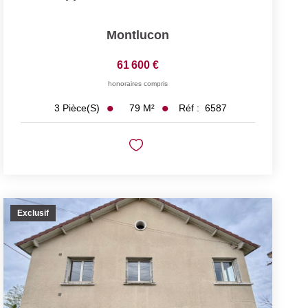
Montlucon
61 600 €
honoraires compris
79
M²
Réf :
6587
3
Pièce(s)
Exclusif