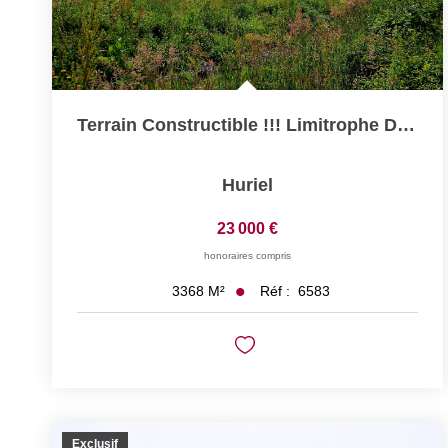
Terrain Constructible !!! Limitrophe Domérat !!! Un Havre...
Huriel
23 000 €
honoraires compris
Réf :
6583
3368
M²
Exclusif