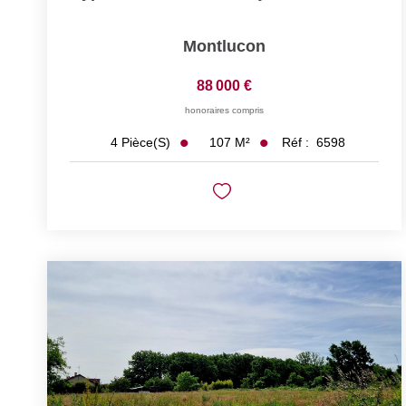
Montlucon
88 000 €
honoraires compris
107
M²
Réf :
6598
4
Pièce(s)