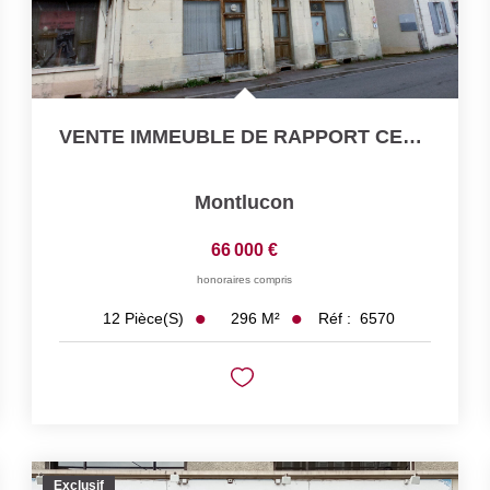
VENTE IMMEUBLE DE RAPPORT CENTRE VILLE MONTLUCON
Montlucon
66 000 €
honoraires compris
296
M²
Réf :
6570
12
Pièce(s)
Exclusif