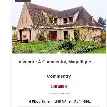
A Vendre À Commentry, Magnifique Maison D'architecte !!! 5...
Commentry
148 500 €
honoraires compris
245
M²
Réf :
6561
6
Pièce(s)