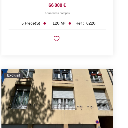
66 000 €
honoraires compris
120
M²
Réf :
6220
5
Pièce(s)
Exclusif