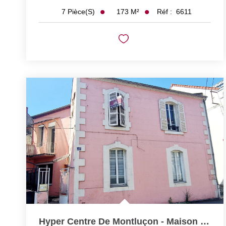
173
M²
Réf :
6611
7
Pièce(s)
Hyper Centre De Montluçon - Maison 4 Pièce(s) 107 M2 Avec...