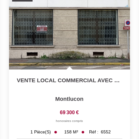
VENTE LOCAL COMMERCIAL AVEC HANGAR CENTRE VILLE MONTLUCON
Montlucon
69 300 €
honoraires compris
158
M²
Réf :
6552
1
Pièce(s)