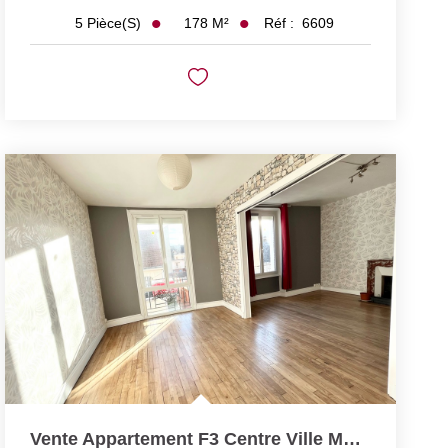
178
M²
Réf :
6609
5
Pièce(s)
Vente Appartement F3 Centre Ville Montluçon