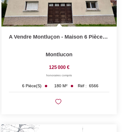
A Vendre Montluçon - Maison 6 Pièce(s) 186 M2 - 4 Chambres...
Montlucon
125 000 €
honoraires compris
180
M²
Réf :
6566
6
Pièce(s)