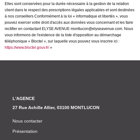
Elles sont conservées pour la durée nécessaire à la gestion de la relation
client dans le respect des prescriptions légales applicables et sont destinées
à nos conseillers Conformément à la loi « informatique et libertés », vous
pouvez exercer votre droit d'accès aux données vous concernant et les faire
rectifier en contactant ELYSE AVENUE montlucon@elyseavenue.com. Nous
vous informons de l'existence de la liste d'opposition au démarchage
téléphonique « Bloctel », sur laquelle vous pouvez vous inscrire ici :
https://www.bloctel.gouv.fr/
»
L'AGENCE
27 Rue Achille Allier, 03100 MONTLUCON
Nous contacter
Présentation