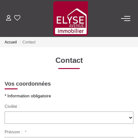
ACHETER
Accueil
Contact
LOUER
Contact
ESTIMER
Vos coordonnées
FAIRE GÉRER
* Information obligatoire
NOTRE AGENCE
Civilité :
Qui Sommes-Nous
Nous Rejoindre
Prénom :
*