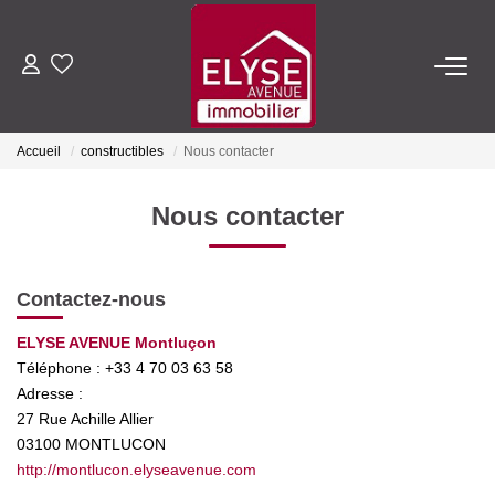
ACHETER
Accueil
constructibles
Nous contacter
LOUER
Nous contacter
ESTIMER
Contactez-nous
FAIRE GÉRER
ELYSE AVENUE Montluçon
Téléphone :
+33 4 70 03 63 58
NOTRE AGENCE
Adresse :
27 Rue Achille Allier
Qui Sommes-Nous
03100
MONTLUCON
Nous Rejoindre
http://montlucon.elyseavenue.com