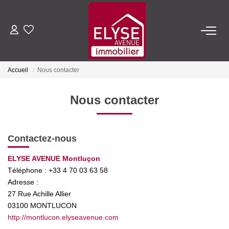
ACHETER
Accueil
Nous contacter
LOUER
Nous contacter
ESTIMER
Contactez-nous
FAIRE GÉRER
ELYSE AVENUE Montluçon
Téléphone :
+33 4 70 03 63 58
NOTRE AGENCE
Adresse :
27 Rue Achille Allier
Qui Sommes-Nous
03100
MONTLUCON
Nous Rejoindre
http://montlucon.elyseavenue.com