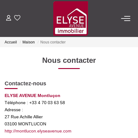
ACHETER
Accueil
Maison
Nous contacter
LOUER
Nous contacter
ESTIMER
Contactez-nous
FAIRE GÉRER
ELYSE AVENUE Montluçon
Téléphone :
+33 4 70 03 63 58
NOTRE AGENCE
Adresse :
27 Rue Achille Allier
Qui Sommes-Nous
03100
MONTLUCON
Nous Rejoindre
http://montlucon.elyseavenue.com