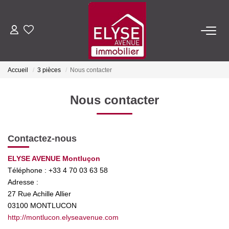
ACHETER
Accueil
3 pièces
Nous contacter
LOUER
Nous contacter
ESTIMER
Contactez-nous
FAIRE GÉRER
ELYSE AVENUE Montluçon
Téléphone :
+33 4 70 03 63 58
NOTRE AGENCE
Adresse :
27 Rue Achille Allier
Qui Sommes-Nous
03100
MONTLUCON
Nous Rejoindre
http://montlucon.elyseavenue.com