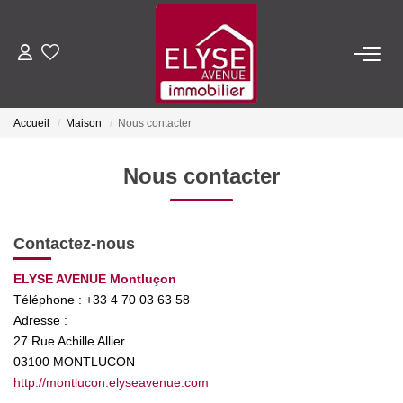
ACHETER
Accueil
Maison
Nous contacter
LOUER
Nous contacter
ESTIMER
Contactez-nous
FAIRE GÉRER
ELYSE AVENUE Montluçon
Téléphone :
+33 4 70 03 63 58
NOTRE AGENCE
Adresse :
27 Rue Achille Allier
Qui Sommes-Nous
03100
MONTLUCON
Nous Rejoindre
http://montlucon.elyseavenue.com