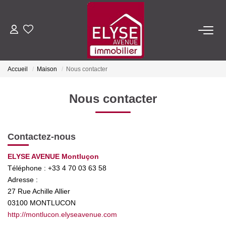
ACHETER
Accueil
Maison
Nous contacter
LOUER
Nous contacter
ESTIMER
Contactez-nous
FAIRE GÉRER
ELYSE AVENUE Montluçon
Téléphone :
+33 4 70 03 63 58
NOTRE AGENCE
Adresse :
27 Rue Achille Allier
Qui Sommes-Nous
03100
MONTLUCON
Nous Rejoindre
http://montlucon.elyseavenue.com