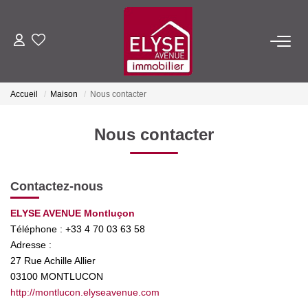
ACHETER
Accueil
Maison
Nous contacter
LOUER
Nous contacter
ESTIMER
Contactez-nous
FAIRE GÉRER
ELYSE AVENUE Montluçon
Téléphone :
+33 4 70 03 63 58
NOTRE AGENCE
Adresse :
27 Rue Achille Allier
Qui Sommes-Nous
03100
MONTLUCON
Nous Rejoindre
http://montlucon.elyseavenue.com
Nos Actualités