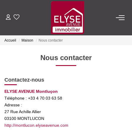
ACHETER
Accueil
Maison
Nous contacter
LOUER
Nous contacter
ESTIMER
Contactez-nous
FAIRE GÉRER
ELYSE AVENUE Montluçon
Téléphone :
+33 4 70 03 63 58
NOTRE AGENCE
Adresse :
27 Rue Achille Allier
Qui Sommes-Nous
03100
MONTLUCON
Nous Rejoindre
http://montlucon.elyseavenue.com