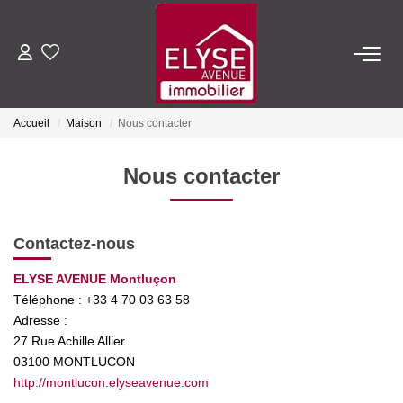
ACHETER
Accueil
Maison
Nous contacter
LOUER
Nous contacter
ESTIMER
Contactez-nous
FAIRE GÉRER
ELYSE AVENUE Montluçon
Téléphone :
+33 4 70 03 63 58
NOTRE AGENCE
Adresse :
27 Rue Achille Allier
Qui Sommes-Nous
03100
MONTLUCON
Nous Rejoindre
http://montlucon.elyseavenue.com