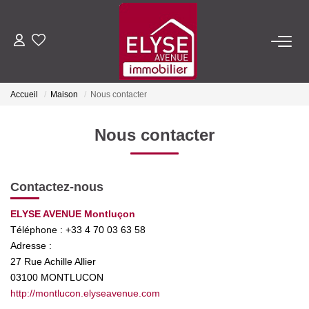
ACHETER
Accueil
Maison
Nous contacter
LOUER
Nous contacter
ESTIMER
Contactez-nous
FAIRE GÉRER
ELYSE AVENUE Montluçon
Téléphone :
+33 4 70 03 63 58
NOTRE AGENCE
Adresse :
27 Rue Achille Allier
Qui Sommes-Nous
03100
MONTLUCON
Nous Rejoindre
http://montlucon.elyseavenue.com