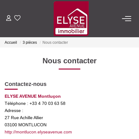
ACHETER
Accueil
3 pièces
Nous contacter
LOUER
Nous contacter
ESTIMER
Contactez-nous
FAIRE GÉRER
ELYSE AVENUE Montluçon
Téléphone :
+33 4 70 03 63 58
NOTRE AGENCE
Adresse :
27 Rue Achille Allier
Qui Sommes-Nous
03100
MONTLUCON
Nous Rejoindre
http://montlucon.elyseavenue.com