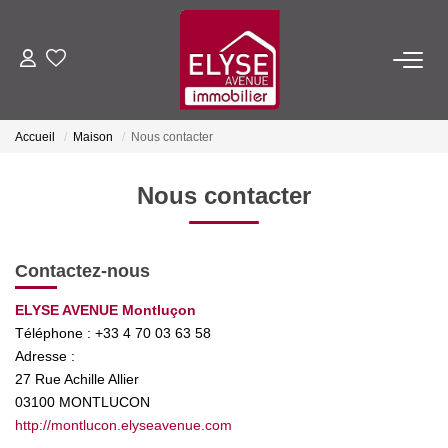
ACHETER
Accueil
Maison
Nous contacter
LOUER
Nous contacter
ESTIMER
Contactez-nous
FAIRE GÉRER
ELYSE AVENUE Montluçon
Téléphone :
+33 4 70 03 63 58
NOTRE AGENCE
Adresse :
27 Rue Achille Allier
Qui Sommes-Nous
03100
MONTLUCON
Nous Rejoindre
http://montlucon.elyseavenue.com
Nos Actualités