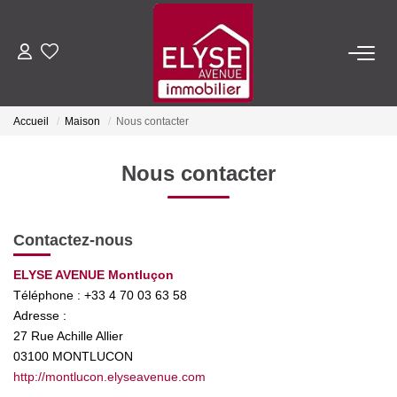
ACHETER
Accueil
Maison
Nous contacter
LOUER
Nous contacter
ESTIMER
Contactez-nous
FAIRE GÉRER
ELYSE AVENUE Montluçon
Téléphone :
+33 4 70 03 63 58
NOTRE AGENCE
Adresse :
27 Rue Achille Allier
Qui Sommes-Nous
03100
MONTLUCON
Nous Rejoindre
http://montlucon.elyseavenue.com