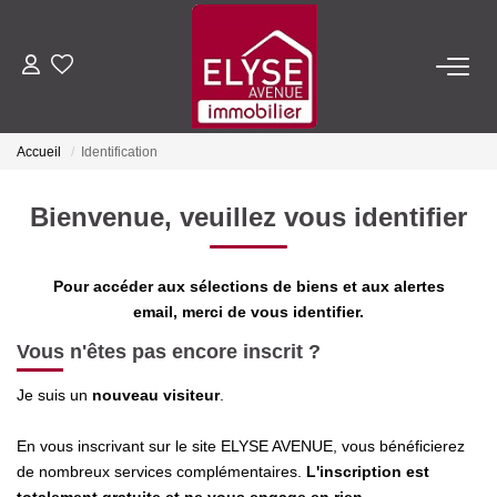
ACHETER
Accueil
Identification
LOUER
Bienvenue, veuillez vous identifier
ESTIMER
Pour accéder aux sélections de biens et aux alertes
FAIRE GÉRER
email, merci de vous identifier.
Vous n'êtes pas encore inscrit ?
NOTRE AGENCE
Je suis un
nouveau visiteur
.
Qui Sommes-Nous
En vous inscrivant sur le site ELYSE AVENUE, vous bénéficierez
Nous Rejoindre
de nombreux services complémentaires.
L'inscription est