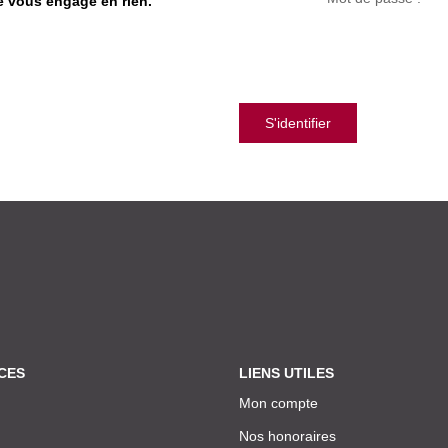
ne vous engage en rien.
S'identifier
CES
LIENS UTILES
Mon compte
Nos honoraires