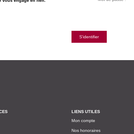
ne vous engage en rien.
S'identifier
CES
LIENS UTILES
Mon compte
Nos honoraires