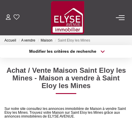
ACHETER
Accueil
A vendre
Maison
Saint Eloy les Mines
LOUER
Modifier les critères de recherche
Type de transaction
Localisation
Acheter
Localisation
ESTIMER
Achat / Vente Maison Saint Eloy les
Type de bien
Sélectionnez...
Surface min
Mines - Maison a vendre à Saint
FAIRE GÉRER
Eloy les Mines
Plus de critères
Budget max
NOTRE AGENCE
Créer une alerte
Sur notre site consultez les annonces immobilière de Maison à vendre Saint
Eloy les Mines. Trouvez votre Maison sur Saint Eloy les Mines grâce aux
Qui Sommes-Nous
annonces immobilières de ELYSE AVENUE.
Nous Rejoindre