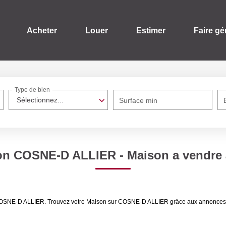
Acheter
Louer
Estimer
Faire gé
Type de bien
Sélectionnez...
Surface min
son COSNE-D ALLIER - Maison a vendr
re COSNE-D ALLIER. Trouvez votre Maison sur COSNE-D ALLIER grâce aux annonc