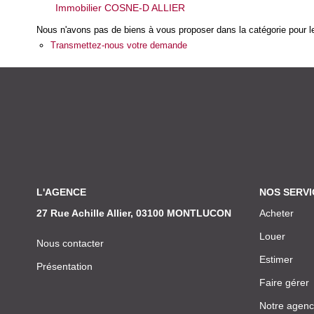
Immobilier COSNE-D ALLIER
Nous n'avons pas de biens à vous proposer dans la catégorie pour le
Transmettez-nous votre demande
L'AGENCE
NOS SERVI
27 Rue Achille Allier, 03100 MONTLUCON
Acheter
Louer
Nous contacter
Estimer
Présentation
Faire gérer
Notre agen