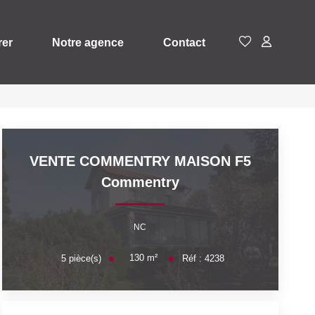
rer
Notre agence
Contact
VENTE COMMENTRY MAISON F5
Commentry
NC
130
m²
5
pièce(s)
Réf :
4238