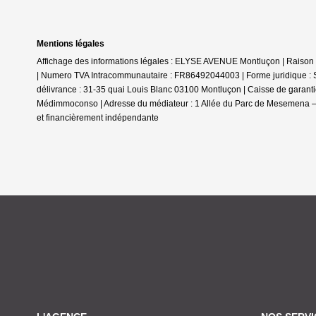
Mentions légales
Affichage des informations légales : ELYSE AVENUE Montluçon | Rais
| Numero TVA Intracommunautaire : FR86492044003 | Forme juridique : 
délivrance : 31-35 quai Louis Blanc 03100 Montluçon | Caisse de garantie 
Médimmoconso | Adresse du médiateur : 1 Allée du Parc de Mesemena –
et financièrement indépendante