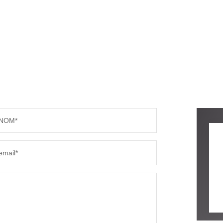
NOM*
email*