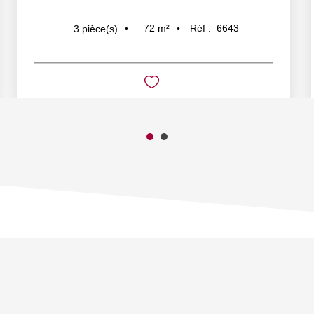
72
m²
Réf :
6643
3
pièce(s)