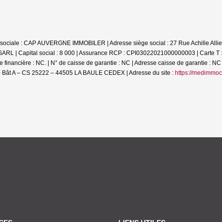
on sociale : CAP AUVERGNE IMMOBILER | Adresse siège social : 27 Rue Achille 
SARL | Capital social : 8 000 | Assurance RCP : CPI03022021000000003 |
Carte T
financière : NC. | N° de caisse de garantie : NC | Adresse caisse de garantie : NC 
 Bât A – CS 25222 – 44505 LA BAULE CEDEX | Adresse du site :
https://medimmoc