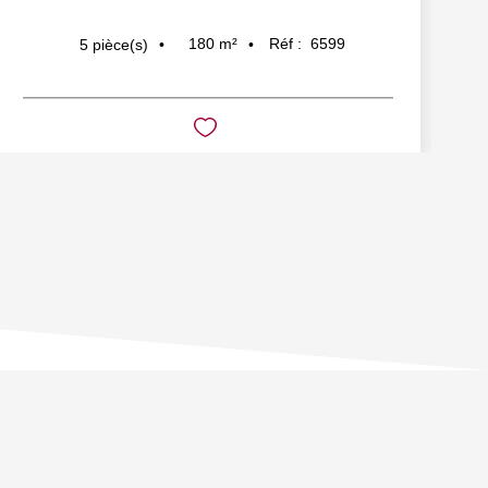
180
m²
Réf :
6599
5
pièce(s)