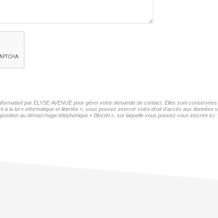
r informatisé par ELYSE AVENUE pour gérer votre demande de contact. Elles sont conservées po
t à la loi « informatique et libertés », vous pouvez exercer votre droit d'accès aux données
sition au démarchage téléphonique « Bloctel », sur laquelle vous pouvez vous inscrire ici 