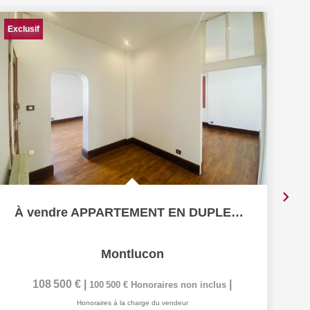
Ex
Exclusif
À vendre APPARTEMENT EN DUPLEX 4 CHAMBRES ET JARDIN CENTRE...
Montlucon
108 500 €
|
|
100 500 €
Honoraires non inclus
Honoraires à la charge du vendeur