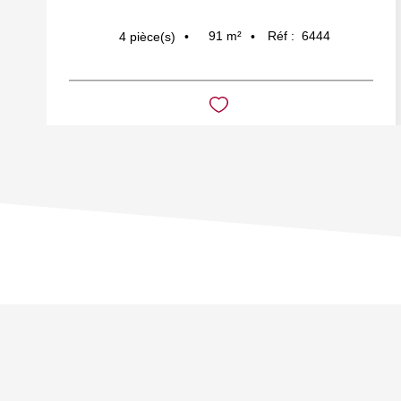
91
m²
Réf :
6444
4
pièce(s)