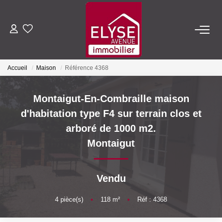
ACHETER
Accueil
Maison
Référence 4368
LOUER
Montaigut-En-Combraille maison
ESTIMER
d'habitation type F4 sur terrain clos et
arboré de 1000 m2.
FAIRE GÉRER
Montaigut
NOTRE AGENCE
Vendu
Qui Sommes-Nous
4
pièce(s)
•
118
m²
•
Réf : 4368
Nous Rejoindre