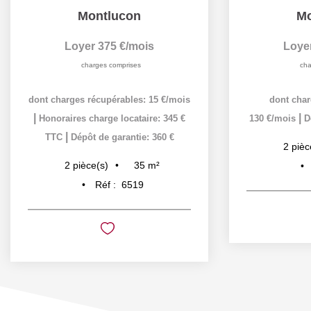
Montlucon
Mo
Loyer 375 €/mois
Loye
charges comprises
cha
dont charges récupérables: 15 €/mois
dont char
|
|
Honoraires charge locataire: 345 €
130 €/mois
D
|
TTC
Dépôt de garantie: 360 €
2
pièc
35
m²
2
pièce(s)
Réf :
6519