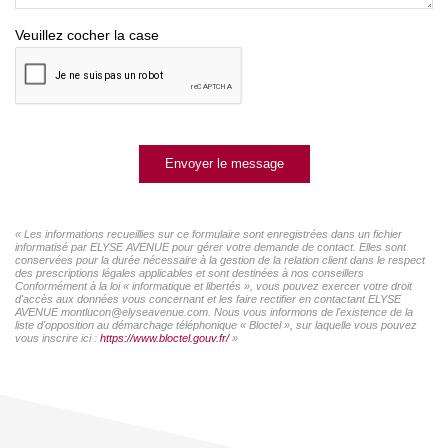
Veuillez cocher la case
Envoyer le message
« Les informations recueillies sur ce formulaire sont enregistrées dans un fichier
informatisé par ELYSE AVENUE pour gérer votre demande de contact. Elles sont
conservées pour la durée nécessaire à la gestion de la relation client dans le respect
des prescriptions légales applicables et sont destinées à nos conseillers
Conformément à la loi « informatique et libertés », vous pouvez exercer votre droit
d'accès aux données vous concernant et les faire rectifier en contactant ELYSE
AVENUE montlucon@elyseavenue.com. Nous vous informons de l'existence de la
liste d'opposition au démarchage téléphonique « Bloctel », sur laquelle vous pouvez
vous inscrire ici :
https://www.bloctel.gouv.fr/
»