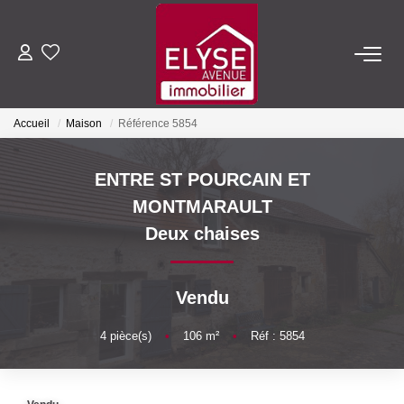
ACHETER
Accueil
Maison
Référence 5854
LOUER
ENTRE ST POURCAIN ET
ESTIMER
MONTMARAULT
Deux chaises
FAIRE GÉRER
Vendu
NOTRE AGENCE
4
pièce(s)
•
106
m²
•
Réf : 5854
Qui Sommes-Nous
Nous Rejoindre