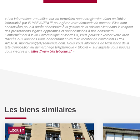
« Les informations recueillies sur ce formulaire sont enregistrées dans un fichier
informatisé par ELYSE AVENUE pour gérer votre demande de contact. Elles sont
conservées pour la durée nécessaire à la gestion de la relation client dans le respect
des prescriptions légales applicables et sont destinées à nos conseillers
Conformément à la loi « informatique et libertés », vous pouvez exercer votre droit
d'accès aux données vous concernant et les faire rectifier en contactant ELYSE
AVENUE montlucon@elyseavenue.com. Nous vous informons de l'existence de la
liste d'opposition au démarchage téléphonique « Bloctel », sur laquelle vous pouvez
vous inscrire ici :
https://www.bloctel.gouv.fr/
»
Les biens similaires
Exclusif