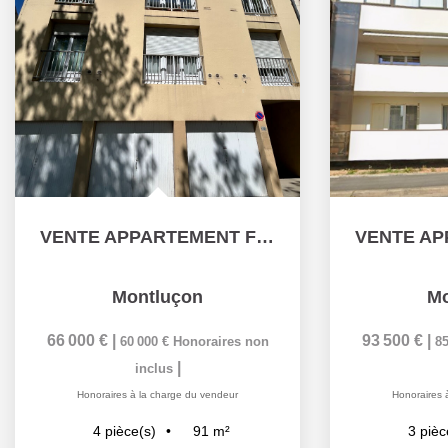
VENTE APPARTEMENT F4 AVEC GARAGE ET PARKING PRIVATIF !!!...
Montluçon
Mo
66 000 €
|
93 500 €
|
60 000 €
Honoraires non
85
|
inclus
Honoraires à la charge du vendeur
Honoraires 
91
m²
4
pièce(s)
3
pièc