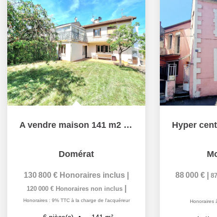
A vendre maison 141 m2 à fort potentiel et idéalement...
Domérat
Mo
130 800 €
Honoraires inclus
|
88 000 €
|
87
|
120 000 €
Honoraires non inclus
Honoraires : 9% TTC à la charge de l'acquéreur
Honoraires 
141
m²