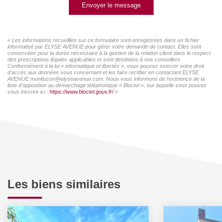
Envoyer le message
« Les informations recueillies sur ce formulaire sont enregistrées dans un fichier
informatisé par ELYSE AVENUE pour gérer votre demande de contact. Elles sont
conservées pour la durée nécessaire à la gestion de la relation client dans le respect
des prescriptions légales applicables et sont destinées à nos conseillers
Conformément à la loi « informatique et libertés », vous pouvez exercer votre droit
d'accès aux données vous concernant et les faire rectifier en contactant ELYSE
AVENUE montlucon@elyseavenue.com. Nous vous informons de l'existence de la
liste d'opposition au démarchage téléphonique « Bloctel », sur laquelle vous pouvez
vous inscrire ici :
https://www.bloctel.gouv.fr/
»
Les biens similaires