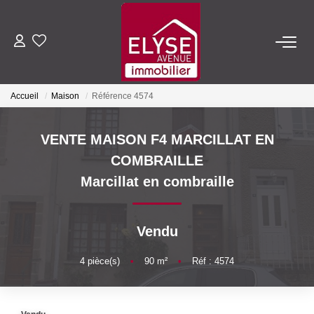
ACHETER
Accueil
Maison
Référence 4574
LOUER
VENTE MAISON F4 MARCILLAT EN
ESTIMER
COMBRAILLE
Marcillat en combraille
FAIRE GÉRER
Vendu
NOTRE AGENCE
4
pièce(s)
•
90
m²
•
Réf : 4574
Qui Sommes-Nous
Nous Rejoindre