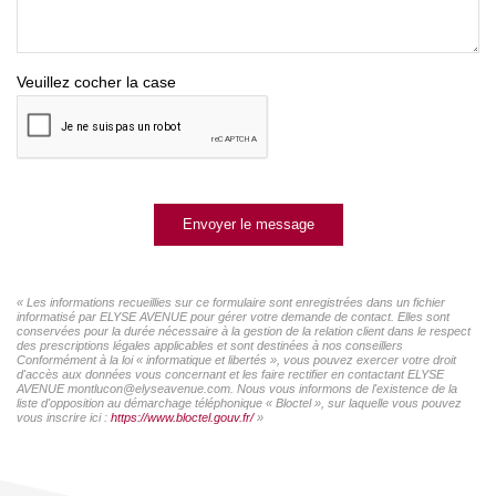
Veuillez cocher la case
Envoyer le message
« Les informations recueillies sur ce formulaire sont enregistrées dans un fichier
informatisé par ELYSE AVENUE pour gérer votre demande de contact. Elles sont
conservées pour la durée nécessaire à la gestion de la relation client dans le respect
des prescriptions légales applicables et sont destinées à nos conseillers
Conformément à la loi « informatique et libertés », vous pouvez exercer votre droit
d'accès aux données vous concernant et les faire rectifier en contactant ELYSE
AVENUE montlucon@elyseavenue.com. Nous vous informons de l'existence de la
liste d'opposition au démarchage téléphonique « Bloctel », sur laquelle vous pouvez
vous inscrire ici :
https://www.bloctel.gouv.fr/
»