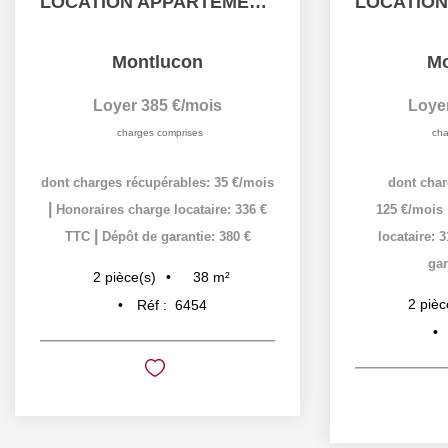
LOCATION APPARTEMENT F2 MONTLUCON
Montlucon
Mo
Loyer 385 €/mois
Loye
charges comprises
cha
dont charges récupérables: 35 €/mois
dont char
|
Honoraires charge locataire: 336 €
125 €/mois
|
TTC
Dépôt de garantie: 380 €
locataire: 
gar
38
m²
2
pièce(s)
2
pièc
Réf :
6454