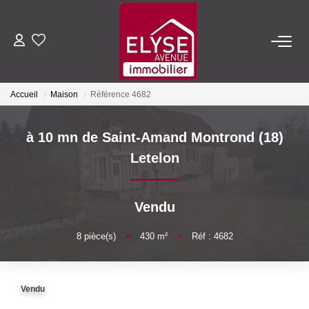
ACHETER
Accueil
Maison
Référence 4682
LOUER
à 10 mn de Saint-Amand Montrond (18)
ESTIMER
Letelon
FAIRE GÉRER
Vendu
NOTRE AGENCE
8
pièce(s)
•
430
m²
•
Réf : 4682
Qui Sommes-Nous
Vendu
Nous Rejoindre