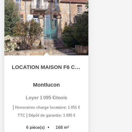
LOCATION MAISON F6 CENTRE VILLE MONTLUCON
Montlucon
Loyer 1 095 €/mois
|
Honoraires charge locataire: 1 051 €
|
TTC
Dépôt de garantie: 1 095 €
168
m²
6
pièce(s)