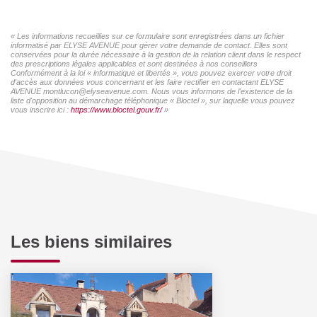
« Les informations recueillies sur ce formulaire sont enregistrées dans un fichier
informatisé par ELYSE AVENUE pour gérer votre demande de contact. Elles sont
conservées pour la durée nécessaire à la gestion de la relation client dans le respect
des prescriptions légales applicables et sont destinées à nos conseillers
Conformément à la loi « informatique et libertés », vous pouvez exercer votre droit
d'accès aux données vous concernant et les faire rectifier en contactant ELYSE
AVENUE montlucon@elyseavenue.com. Nous vous informons de l'existence de la
liste d'opposition au démarchage téléphonique « Bloctel », sur laquelle vous pouvez
vous inscrire ici :
https://www.bloctel.gouv.fr/
»
Les biens similaires