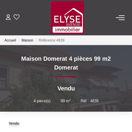
ACHETER
Accueil
Maison
Référence 4839
LOUER
Maison Domerat 4 pièces 99 m2
ESTIMER
Domerat
FAIRE GÉRER
Vendu
NOTRE AGENCE
4
pièce(s)
•
99
m²
•
Réf : 4839
Qui Sommes-Nous
Vendu
Nous Rejoindre