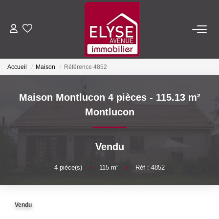
ACHETER
Accueil
Maison
Référence 4852
LOUER
Maison Montlucon 4 pièces - 115.13 m²
ESTIMER
Montlucon
FAIRE GÉRER
Vendu
NOTRE AGENCE
4
pièce(s)
•
115
m²
•
Réf : 4852
Qui Sommes-Nous
Vendu
Nous Rejoindre