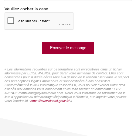
Veuillez cocher la case
Envoyer le message
« Les informations recueillies sur ce formulaire sont enregistrées dans un fichier
informatisé par ELYSE AVENUE pour gérer votre demande de contact. Elles sont
conservées pour la durée nécessaire à la gestion de la relation client dans le respect
des prescriptions légales applicables et sont destinées à nos conseillers
Conformément à la loi « informatique et libertés », vous pouvez exercer votre droit
d'accès aux données vous concernant et les faire rectifier en contactant ELYSE
AVENUE montlucon@elyseavenue.com. Nous vous informons de l'existence de la
liste d'opposition au démarchage téléphonique « Bloctel », sur laquelle vous pouvez
vous inscrire ici :
https://www.bloctel.gouv.fr/
»