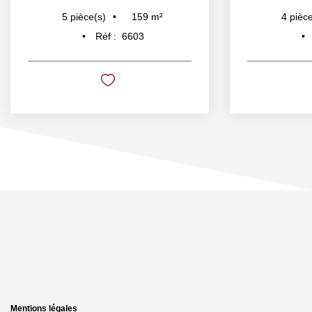
159
m²
5
pièce(s)
4
pièce
Réf :
6603
Mentions légales