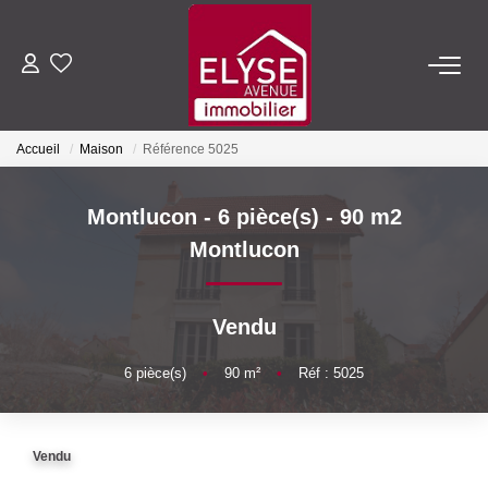
ACHETER
Accueil
Maison
Référence 5025
LOUER
Montlucon - 6 pièce(s) - 90 m2
ESTIMER
Montlucon
FAIRE GÉRER
Vendu
NOTRE AGENCE
6
pièce(s)
•
90
m²
•
Réf : 5025
Qui Sommes-Nous
Vendu
Nous Rejoindre