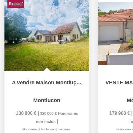
Exclusif
A vendre Maison Montluçon 5 pièces (158 m² hab) - Séjour...
Montlucon
Mo
130 800 €
|
179 900 €
120 000 €
Honoraires
|
non inclus
n
Honoraires à la charge du vendeur
Honoraires 