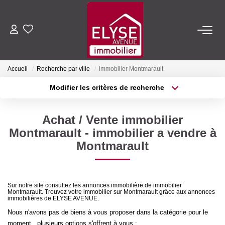
ACHETER
Accueil
Recherche par ville
immobilier Montmarault
LOUER
Modifier les critères de recherche
Type de transaction
Localisation
Acheter
Localisation
ESTIMER
Achat / Vente immobilier
Type de bien
Sélectionnez...
Surface min
Montmarault - immobilier a vendre à
FAIRE GÉRER
Montmarault
Plus de critères
Budget max
NOTRE AGENCE
Créer une alerte
Sur notre site consultez les annonces immobilière de immobilier
Montmarault. Trouvez votre immobilier sur Montmarault grâce aux annonces
Qui Sommes-Nous
immobilières de ELYSE AVENUE.
Nous Rejoindre
Nous n'avons pas de biens à vous proposer dans la catégorie pour le
moment , plusieurs options s'offrent à vous :