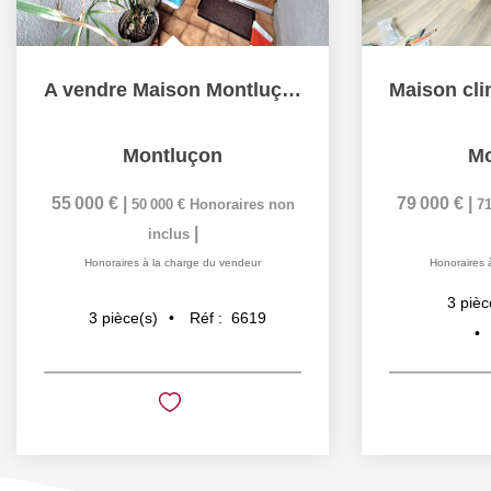
A vendre Maison Montluçon 3 pièce(s) idéalement placée et à...
Montluçon
Mo
55 000 €
|
79 000 €
|
50 000 €
Honoraires non
71
|
inclus
Honoraires à la charge du vendeur
Honoraires 
3
pièc
Réf :
6619
3
pièce(s)