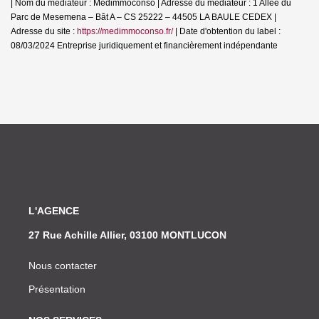
| Nom du médiateur : Médimmoconso | Adresse du médiateur : 1 Allée du
Parc de Mesemena – Bât A – CS 25222 – 44505 LA BAULE CEDEX |
Adresse du site :
https://medimmoconso.fr/
| Date d'obtention du label :
08/03/2024
Entreprise juridiquement et financièrement indépendante
L'AGENCE
27 Rue Achille Allier, 03100 MONTLUCON
Nous contacter
Présentation