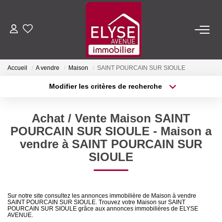
ACHETER
Accueil
A vendre
Maison
SAINT POURCAIN SUR SIOULE
LOUER
Modifier les critères de recherche
Type de transaction
Localisation
Acheter
Localisation
ESTIMER
Achat / Vente Maison SAINT
Type de bien
Sélectionnez...
Surface min
POURCAIN SUR SIOULE - Maison a
FAIRE GÉRER
vendre à SAINT POURCAIN SUR
Plus de critères
Budget max
SIOULE
NOTRE AGENCE
Créer une alerte
Qui Sommes-Nous
Sur notre site consultez les annonces immobilière de Maison à vendre
SAINT POURCAIN SUR SIOULE. Trouvez votre Maison sur SAINT
Nous Rejoindre
POURCAIN SUR SIOULE grâce aux annonces immobilières de ELYSE
AVENUE.