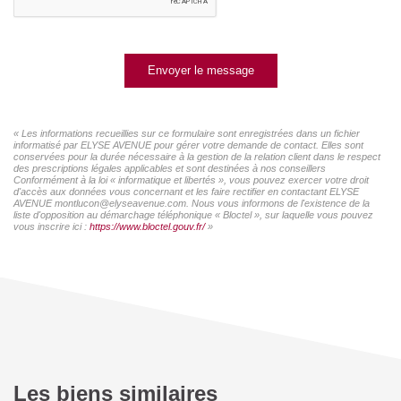
Envoyer le message
« Les informations recueillies sur ce formulaire sont enregistrées dans un fichier
informatisé par ELYSE AVENUE pour gérer votre demande de contact. Elles sont
conservées pour la durée nécessaire à la gestion de la relation client dans le respect
des prescriptions légales applicables et sont destinées à nos conseillers
Conformément à la loi « informatique et libertés », vous pouvez exercer votre droit
d'accès aux données vous concernant et les faire rectifier en contactant ELYSE
AVENUE montlucon@elyseavenue.com. Nous vous informons de l'existence de la
liste d'opposition au démarchage téléphonique « Bloctel », sur laquelle vous pouvez
vous inscrire ici :
https://www.bloctel.gouv.fr/
»
Les biens similaires