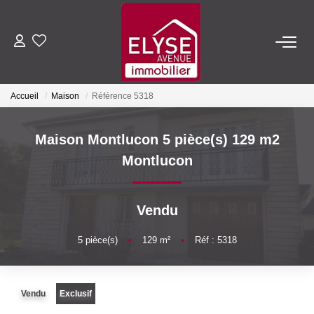
ACHETER
Accueil
Maison
Référence 5318
LOUER
Maison Montlucon 5 pièce(s) 129 m2
ESTIMER
Montlucon
FAIRE GÉRER
Vendu
NOTRE AGENCE
5
pièce(s)
•
129
m²
•
Réf : 5318
Qui Sommes-Nous
Vendu
Exclusif
Nous Rejoindre