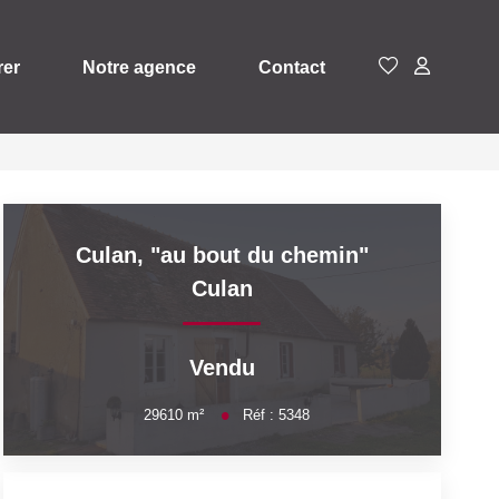
rer
Notre agence
Contact
Culan, "au bout du chemin"
Culan
Vendu
29610
m²
Réf :
5348