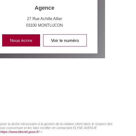
Agence
27 Rue Achille Allier
03100
MONTLUCON
Nous écrire
Voir le numéro
ur la durée nécessaire à la gestion de la relation client dans le respect des
 vous concernant et les faire rectifier en contactant ELYSE AVENUE
:
https://www.bloctel.gouv.fr/
»