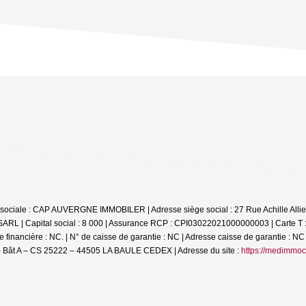
on sociale : CAP AUVERGNE IMMOBILER | Adresse siège social : 27 Rue Achille 
SARL | Capital social : 8 000 | Assurance RCP : CPI03022021000000003 |
Carte T
financière : NC. | N° de caisse de garantie : NC | Adresse caisse de garantie : NC 
 Bât A – CS 25222 – 44505 LA BAULE CEDEX | Adresse du site :
https://medimmoc