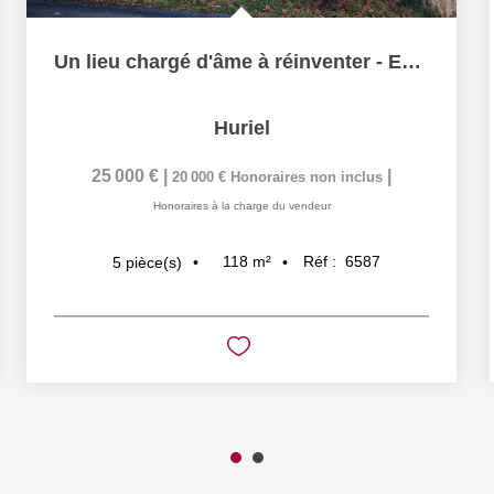
Un lieu chargé d'âme à réinventer - Ensemble vigneron de...
Huriel
25 000 €
|
|
20 000 €
Honoraires non inclus
Honoraires à la charge du vendeur
118
m²
Réf :
6587
5
pièce(s)