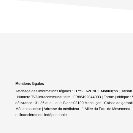
Mentions légales
Affichage des informations légales : ELYSE AVENUE Montluçon | Rais
| Numero TVA Intracommunautaire : FR86492044003 | Forme juridique : 
délivrance : 31-35 quai Louis Blanc 03100 Montluçon | Caisse de garantie 
Médimmoconso | Adresse du médiateur : 1 Allée du Parc de Mesemena –
et financièrement indépendante