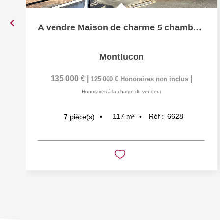
A vendre Maison de charme 5 chambres 118 m2 secteur calme...
Montlucon
135 000 €
|
|
125 000 €
Honoraires non inclus
Honoraires à la charge du vendeur
117
m²
Réf :
6628
7
pièce(s)