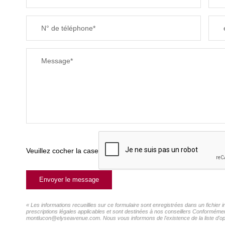
N° de téléphone*
Message*
Veuillez cocher la case
Envoyer le message
« Les informations recueillies sur ce formulaire sont enregistrées dans un fichie
prescriptions légales applicables et sont destinées à nos conseillers Conformémen
montlucon@elyseavenue.com. Nous vous informons de l'existence de la liste d'oppo