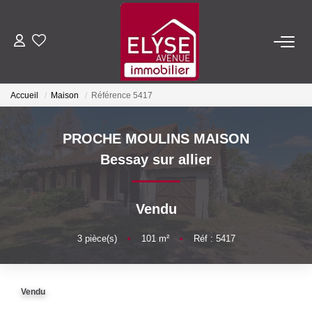
ACHETER
Accueil
Maison
Référence 5417
LOUER
PROCHE MOULINS MAISON
ESTIMER
Bessay sur allier
FAIRE GÉRER
Vendu
NOTRE AGENCE
3
pièce(s)
•
101
m²
•
Réf : 5417
Qui Sommes-Nous
Vendu
Nous Rejoindre