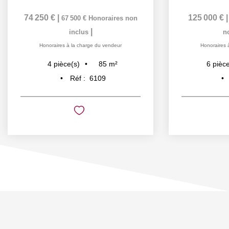
74 250 €
|
125 000 €
67 500 €
Honoraires non
|
inclus
n
Honoraires à la charge du vendeur
Honoraires 
85
m²
4
pièce(s)
6
pièce
Réf :
6109