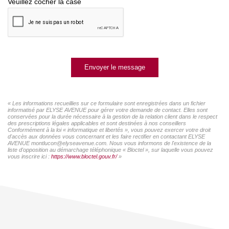
Veuillez cocher la case
Envoyer le message
« Les informations recueillies sur ce formulaire sont enregistrées dans un fichier
informatisé par ELYSE AVENUE pour gérer votre demande de contact. Elles sont
conservées pour la durée nécessaire à la gestion de la relation client dans le respect
des prescriptions légales applicables et sont destinées à nos conseillers
Conformément à la loi « informatique et libertés », vous pouvez exercer votre droit
d'accès aux données vous concernant et les faire rectifier en contactant ELYSE
AVENUE montlucon@elyseavenue.com. Nous vous informons de l'existence de la
liste d'opposition au démarchage téléphonique « Bloctel », sur laquelle vous pouvez
vous inscrire ici :
https://www.bloctel.gouv.fr/
»