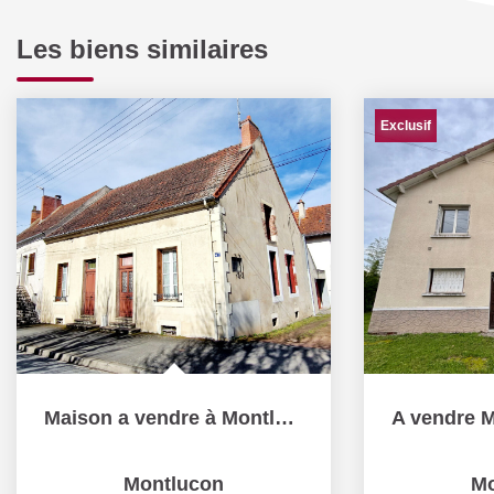
Les biens similaires
Exclusif
Maison a vendre à Montluçon
Montlucon
Mo