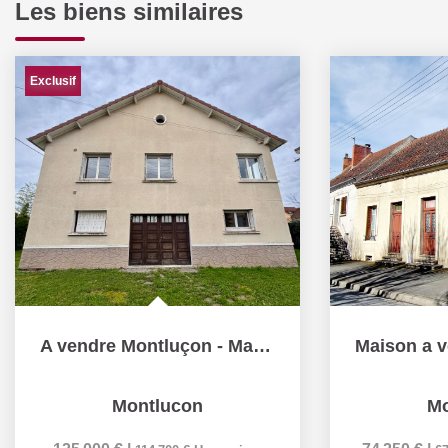
Les biens similaires
Exclusif
A vendre Montluçon - Maison 6 pièce(s) 186 m2 - 4 chambres...
Montlucon
Mo