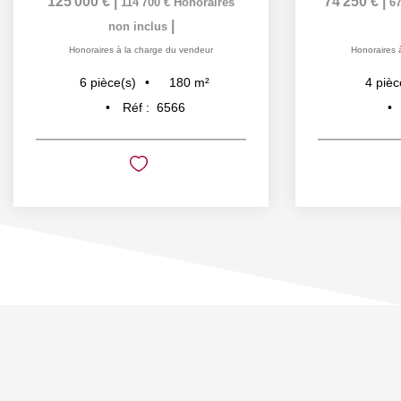
125 000 €
|
74 250 €
|
114 700 €
Honoraires
67
|
non inclus
Honoraires à la charge du vendeur
Honoraires 
180
m²
6
pièce(s)
4
pièc
Réf :
6566