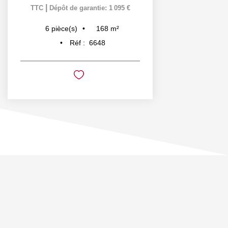
|
TTC
Dépôt de garantie: 1 095 €
168
m²
6
pièce(s)
Réf :
6648