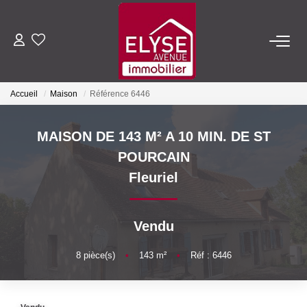
ACHETER
Accueil
Maison
Référence 6446
LOUER
MAISON DE 143 M² A 10 MIN. DE ST
ESTIMER
POURCAIN
Fleuriel
FAIRE GÉRER
Vendu
NOTRE AGENCE
8
pièce(s)
•
143
m²
•
Réf : 6446
Qui Sommes-Nous
Nous Rejoindre