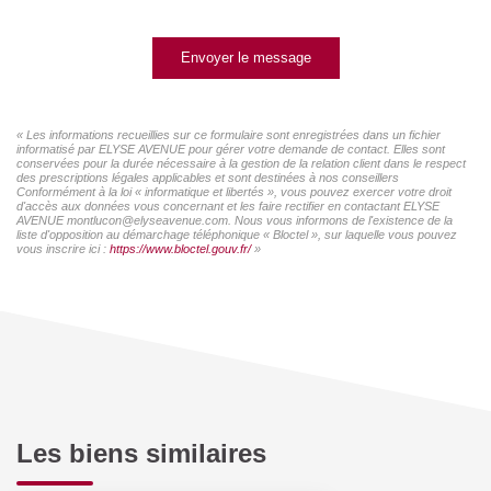
Envoyer le message
« Les informations recueillies sur ce formulaire sont enregistrées dans un fichier
informatisé par ELYSE AVENUE pour gérer votre demande de contact. Elles sont
conservées pour la durée nécessaire à la gestion de la relation client dans le respect
des prescriptions légales applicables et sont destinées à nos conseillers
Conformément à la loi « informatique et libertés », vous pouvez exercer votre droit
d'accès aux données vous concernant et les faire rectifier en contactant ELYSE
AVENUE montlucon@elyseavenue.com. Nous vous informons de l'existence de la
liste d'opposition au démarchage téléphonique « Bloctel », sur laquelle vous pouvez
vous inscrire ici :
https://www.bloctel.gouv.fr/
»
Les biens similaires