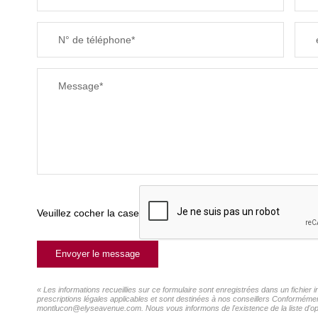
N° de téléphone*
Message*
Veuillez cocher la case
Envoyer le message
« Les informations recueillies sur ce formulaire sont enregistrées dans un fichie
prescriptions légales applicables et sont destinées à nos conseillers Conformémen
montlucon@elyseavenue.com. Nous vous informons de l'existence de la liste d'oppo