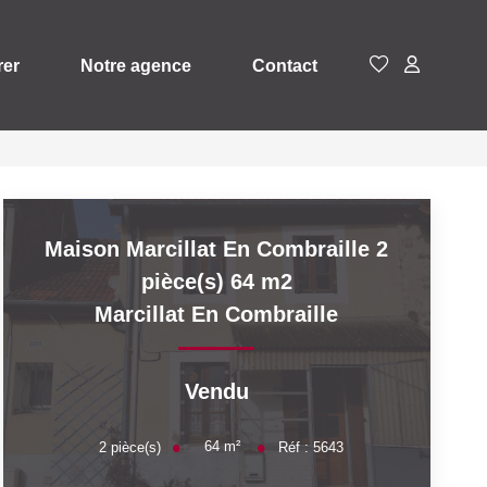
rer
Notre agence
Contact
Maison Marcillat En Combraille 2
pièce(s) 64 m2
Marcillat En Combraille
Vendu
64
m²
2
pièce(s)
Réf :
5643