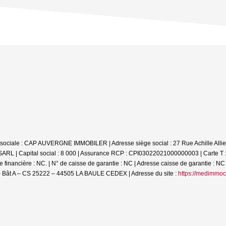
on sociale : CAP AUVERGNE IMMOBILER | Adresse siège social : 27 Rue Achille 
SARL | Capital social : 8 000 | Assurance RCP : CPI03022021000000003 |
Carte T
financière : NC. | N° de caisse de garantie : NC | Adresse caisse de garantie : NC 
 Bât A – CS 25222 – 44505 LA BAULE CEDEX | Adresse du site :
https://medimmoc