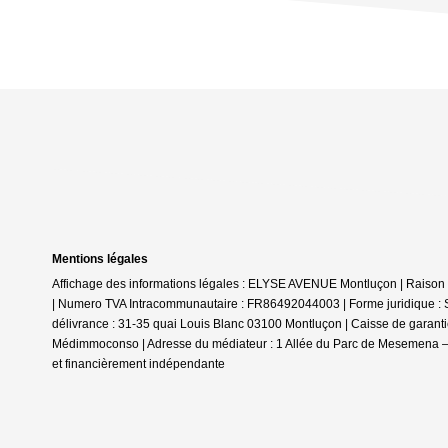
Mentions légales
Affichage des informations légales : ELYSE AVENUE Montluçon | Rais
| Numero TVA Intracommunautaire : FR86492044003 | Forme juridique : 
délivrance : 31-35 quai Louis Blanc 03100 Montluçon | Caisse de garantie 
Médimmoconso | Adresse du médiateur : 1 Allée du Parc de Mesemena –
et financièrement indépendante