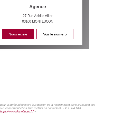
Agence
27 Rue Achille Allier
03100
MONTLUCON
Nous écrire
Voir le numéro
ur la durée nécessaire à la gestion de la relation client dans le respect des
 vous concernant et les faire rectifier en contactant ELYSE AVENUE
:
https://www.bloctel.gouv.fr/
»