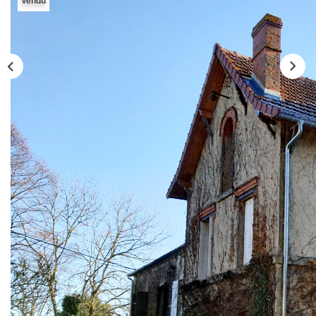
Vendu
CONTACT
Description
Réf : 5852
A vendre à 18 kms de Montluçon, Magnifique maison de
maître de type F8 (284 m²) élevée sur caves, sur 2