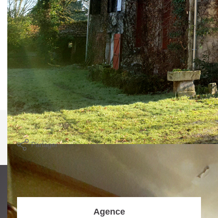
niveaux, à rénover, comprenant une verrière, une grande
entrée, séjour-salle à manger, cuisine, 6 chambres.
Garage pour 2 vl avec 1er étage.
L'ensemble sur une parcelle de terrain de 11000 m²
Produit rare !!!
**
Honoraires à la charge du vendeur
Nos honoraires
Nous contacter
Imprimer
Partager
Agence