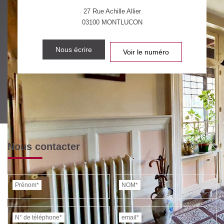
27 Rue Achille Allier
03100
MONTLUCON
Nous écrire
Voir le numéro
Nous contacter
Prénom*
NOM*
N° de téléphone*
email*