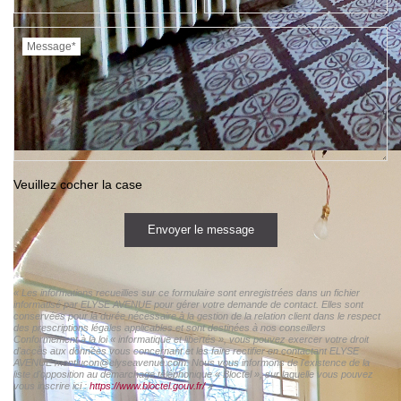
Message*
Veuillez cocher la case
Envoyer le message
« Les informations recueillies sur ce formulaire sont enregistrées dans un fichier
informatisé par ELYSE AVENUE pour gérer votre demande de contact. Elles sont
conservées pour la durée nécessaire à la gestion de la relation client dans le respect
des prescriptions légales applicables et sont destinées à nos conseillers
Conformément à la loi « informatique et libertés », vous pouvez exercer votre droit
d'accès aux données vous concernant et les faire rectifier en contactant ELYSE
AVENUE montlucon@elyseavenue.com. Nous vous informons de l'existence de la
liste d'opposition au démarchage téléphonique « Bloctel », sur laquelle vous pouvez
vous inscrire ici :
https://www.bloctel.gouv.fr/
»