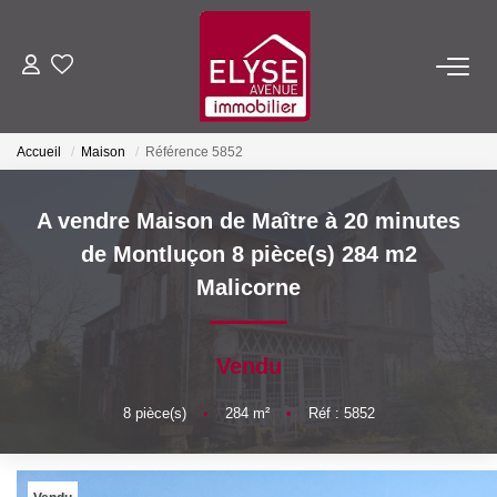
ACHETER
Accueil
Maison
Référence 5852
LOUER
A vendre Maison de Maître à 20 minutes
ESTIMER
de Montluçon 8 pièce(s) 284 m2
Malicorne
FAIRE GÉRER
Vendu
NOTRE AGENCE
8
pièce(s)
•
284
m²
•
Réf : 5852
Qui Sommes-Nous
Nous Rejoindre
Nos Actualités