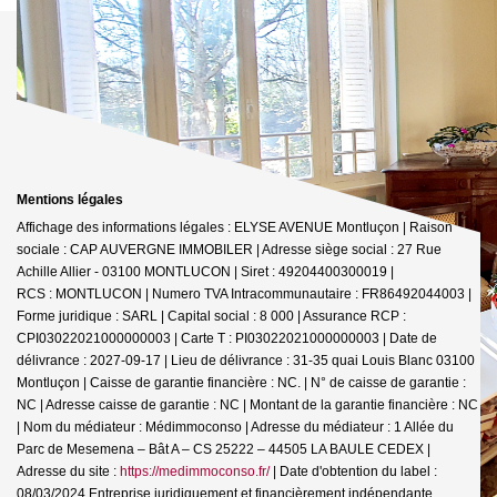
Mentions légales
Affichage des informations légales : ELYSE AVENUE Montluçon | Raison
sociale : CAP AUVERGNE IMMOBILER | Adresse siège social : 27 Rue
Achille Allier - 03100 MONTLUCON | Siret : 49204400300019 |
RCS : MONTLUCON | Numero TVA Intracommunautaire : FR86492044003 |
Forme juridique : SARL | Capital social : 8 000 | Assurance RCP :
CPI03022021000000003 |
Carte T : PI03022021000000003 | Date de
délivrance : 2027-09-17 | Lieu de délivrance : 31-35 quai Louis Blanc 03100
Montluçon | Caisse de garantie financière : NC. | N° de caisse de garantie :
NC | Adresse caisse de garantie : NC | Montant de la garantie financière : NC
| Nom du médiateur : Médimmoconso | Adresse du médiateur : 1 Allée du
Parc de Mesemena – Bât A – CS 25222 – 44505 LA BAULE CEDEX |
Adresse du site :
https://medimmoconso.fr/
| Date d'obtention du label :
08/03/2024
Entreprise juridiquement et financièrement indépendante