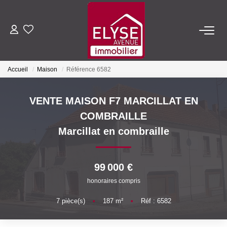
ACHETER
Accueil
Maison
Référence 6582
LOUER
VENTE MAISON F7 MARCILLAT EN
ESTIMER
COMBRAILLE
Marcillat en combraille
FAIRE GÉRER
99 000 €
NOTRE AGENCE
honoraires compris
Qui Sommes-Nous
7
pièce(s)
•
187
m²
•
Réf : 6582
Nous Rejoindre