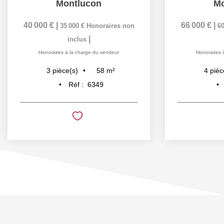
Montlucon
Mo
40 000 €
|
66 000 €
|
35 000 €
Honoraires non
60
|
inclus
Honoraires à la charge du vendeur
Honoraires 
58
m²
3
pièce(s)
4
pièc
Réf :
6349