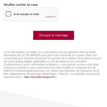
Veuillez cocher la case
Envoyer le message
« Les informations recueillies sur ce formulaire sont enregistrées dans un fichier
informatisé par ELYSE AVENUE pour gérer votre demande de contact. Elles sont
conservées pour la durée nécessaire à la gestion de la relation client dans le respect
des prescriptions légales applicables et sont destinées à nos conseillers
Conformément à la loi « informatique et libertés », vous pouvez exercer votre droit
d'accès aux données vous concernant et les faire rectifier en contactant ELYSE
AVENUE montlucon@elyseavenue.com. Nous vous informons de l'existence de la
liste d'opposition au démarchage téléphonique « Bloctel », sur laquelle vous pouvez
vous inscrire ici :
https://www.bloctel.gouv.fr/
»