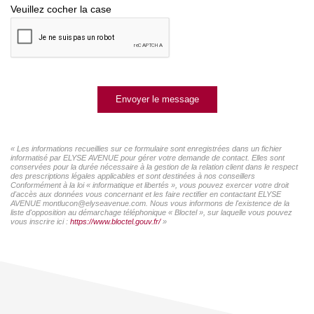
Veuillez cocher la case
Envoyer le message
« Les informations recueillies sur ce formulaire sont enregistrées dans un fichier
informatisé par ELYSE AVENUE pour gérer votre demande de contact. Elles sont
conservées pour la durée nécessaire à la gestion de la relation client dans le respect
des prescriptions légales applicables et sont destinées à nos conseillers
Conformément à la loi « informatique et libertés », vous pouvez exercer votre droit
d'accès aux données vous concernant et les faire rectifier en contactant ELYSE
AVENUE montlucon@elyseavenue.com. Nous vous informons de l'existence de la
liste d'opposition au démarchage téléphonique « Bloctel », sur laquelle vous pouvez
vous inscrire ici :
https://www.bloctel.gouv.fr/
»