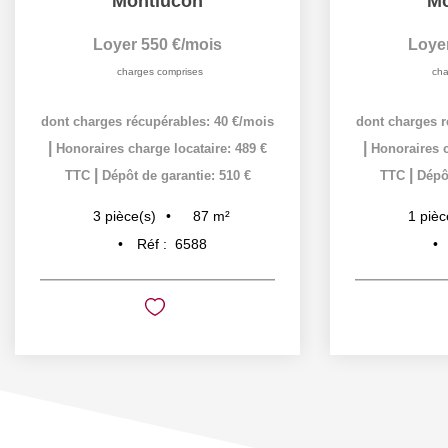
Montlucon
Mo
Loyer 550 €/mois
Loye
charges comprises
cha
dont charges récupérables: 40 €/mois
dont charges r
|
|
Honoraires charge locataire: 489 €
Honoraires c
|
|
TTC
Dépôt de garantie: 510 €
TTC
Dépôt
87
m²
3
pièce(s)
1
pièc
Réf :
6588