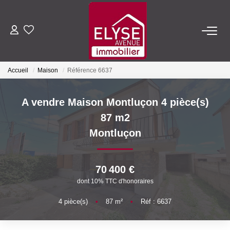
ACHETER
Accueil
Maison
Référence 6637
LOUER
A vendre Maison Montluçon 4 pièce(s)
ESTIMER
87 m2
Montluçon
FAIRE GÉRER
70 400 €
NOTRE AGENCE
dont 10% TTC d'honoraires
Qui Sommes-Nous
4
pièce(s)
•
87
m²
•
Réf : 6637
Nous Rejoindre