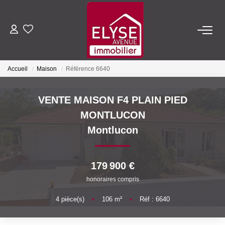
ACHETER
Accueil
Maison
Référence 6640
LOUER
VENTE MAISON F4 PLAIN PIED
ESTIMER
MONTLUCON
Montlucon
FAIRE GÉRER
179 900 €
NOTRE AGENCE
honoraires compris
Qui Sommes-Nous
4
pièce(s)
•
106
m²
•
Réf : 6640
Nous Rejoindre