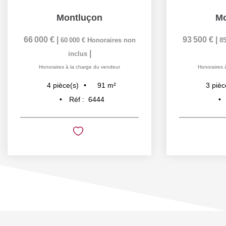
Montluçon
Mo
66 000 €
|
93 500 €
|
60 000 €
Honoraires non
85
|
inclus
Honoraires à la charge du vendeur
Honoraires 
91
m²
4
pièce(s)
3
pièc
Réf :
6444