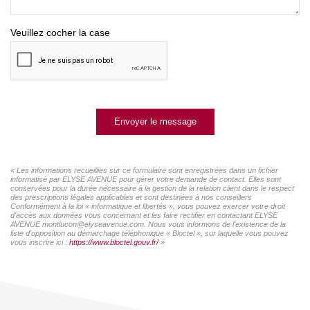
Veuillez cocher la case
Envoyer le message
« Les informations recueillies sur ce formulaire sont enregistrées dans un fichier
informatisé par ELYSE AVENUE pour gérer votre demande de contact. Elles sont
conservées pour la durée nécessaire à la gestion de la relation client dans le respect
des prescriptions légales applicables et sont destinées à nos conseillers
Conformément à la loi « informatique et libertés », vous pouvez exercer votre droit
d'accès aux données vous concernant et les faire rectifier en contactant ELYSE
AVENUE montlucon@elyseavenue.com. Nous vous informons de l'existence de la
liste d'opposition au démarchage téléphonique « Bloctel », sur laquelle vous pouvez
vous inscrire ici :
https://www.bloctel.gouv.fr/
»