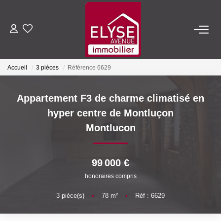
ACHETER
Accueil
3 pièces
Référence 6629
LOUER
Appartement F3 de charme climatisé en
ESTIMER
hyper centre de Montluçon
Montlucon
FAIRE GÉRER
99 000 €
NOTRE AGENCE
honoraires compris
Qui Sommes-Nous
3
pièce(s)
•
78
m²
•
Réf : 6629
Nous Rejoindre