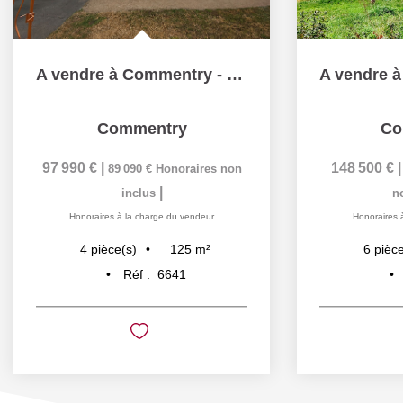
A vendre à Commentry - Jolie Maison ( 125 m2) - 3 Chambres...
Commentry
Co
97 990 €
|
148 500 €
89 090 €
Honoraires non
|
inclus
n
Honoraires à la charge du vendeur
Honoraires 
125
m²
4
pièce(s)
6
pièce
Réf :
6641