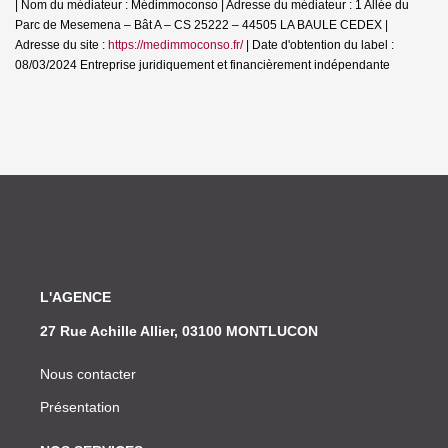
| Nom du médiateur : Médimmoconso | Adresse du médiateur : 1 Allée du
Parc de Mesemena – Bât A – CS 25222 – 44505 LA BAULE CEDEX |
Adresse du site :
https://medimmoconso.fr/
| Date d'obtention du label :
08/03/2024
Entreprise juridiquement et financièrement indépendante
L'AGENCE
27 Rue Achille Allier, 03100 MONTLUCON
Nous contacter
Présentation