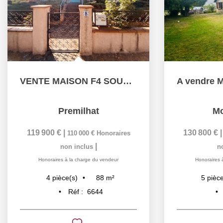
VENTE MAISON F4 SOUS SOL SEMI ENTERRE PREMILHAT
Premilhat
Mo
119 900 €
|
130 800 €
110 000 €
Honoraires
|
non inclus
n
Honoraires à la charge du vendeur
Honoraires 
88
m²
4
pièce(s)
5
pièce
Réf :
6644