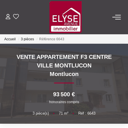
ACHETER
Accueil
3 pièces
Référence 6643
LOUER
VENTE APPARTEMENT F3 CENTRE
ESTIMER
VILLE MONTLUCON
Montlucon
FAIRE GÉRER
93 500 €
NOTRE AGENCE
honoraires compris
Qui Sommes-Nous
3
pièce(s)
•
71
m²
•
Réf : 6643
Nous Rejoindre