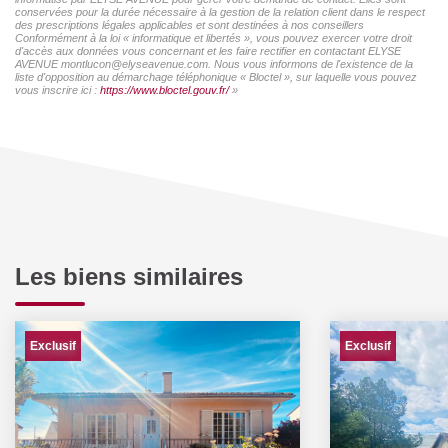
conservées pour la durée nécessaire à la gestion de la relation client dans le respect
des prescriptions légales applicables et sont destinées à nos conseillers
Conformément à la loi « informatique et libertés », vous pouvez exercer votre droit
d'accès aux données vous concernant et les faire rectifier en contactant ELYSE
AVENUE montlucon@elyseavenue.com. Nous vous informons de l'existence de la
liste d'opposition au démarchage téléphonique « Bloctel », sur laquelle vous pouvez
vous inscrire ici :
https://www.bloctel.gouv.fr/
»
Les biens similaires
Exclusif
Exclusif