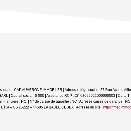
on sociale : CAP AUVERGNE IMMOBILER | Adresse siège social : 27 Rue Achille 
SARL | Capital social : 8 000 | Assurance RCP : CPI03022021000000003 |
Carte T
financière : NC. | N° de caisse de garantie : NC | Adresse caisse de garantie : NC 
 Bât A – CS 25222 – 44505 LA BAULE CEDEX | Adresse du site :
https://medimmoc