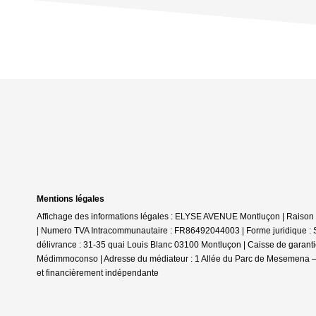
Mentions légales
Affichage des informations légales : ELYSE AVENUE Montluçon | Rais
| Numero TVA Intracommunautaire : FR86492044003 | Forme juridique : 
délivrance : 31-35 quai Louis Blanc 03100 Montluçon | Caisse de garantie 
Médimmoconso | Adresse du médiateur : 1 Allée du Parc de Mesemena –
et financièrement indépendante