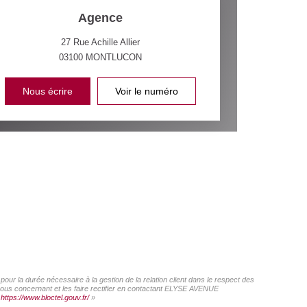
Agence
27 Rue Achille Allier
03100
MONTLUCON
Nous écrire
Voir le numéro
ur la durée nécessaire à la gestion de la relation client dans le respect des
 vous concernant et les faire rectifier en contactant ELYSE AVENUE
:
https://www.bloctel.gouv.fr/
»