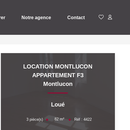
rer
Notre agence
Contact
LOCATION MONTLUCON
APPARTEMENT F3
Montlucon
Loué
82
m²
3
pièce(s)
Réf :
4422