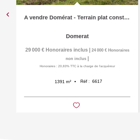
A vendre Domérat - Terrain plat constructible de 1391 m² -...
Domerat
29 000 €
Honoraires inclus
|
24 000 €
Honoraires
|
non inclus
Honoraires : 20,83% TTC à la charge de l'acquéreur
Réf :
6617
1391
m²