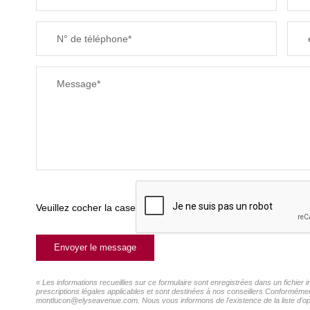
N° de téléphone*
Message*
Veuillez cocher la case
Envoyer le message
« Les informations recueillies sur ce formulaire sont enregistrées dans un fichie
prescriptions légales applicables et sont destinées à nos conseillers Conformémen
montlucon@elyseavenue.com. Nous vous informons de l'existence de la liste d'oppo