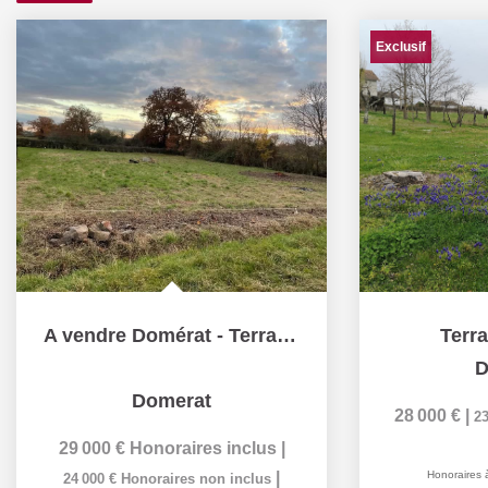
Exclusif
A vendre Domérat - Terrain plat constructible de 1391 m² -...
Terr
D
Domerat
28 000 €
|
23
29 000 €
Honoraires inclus
|
|
Honoraires 
24 000 €
Honoraires non inclus