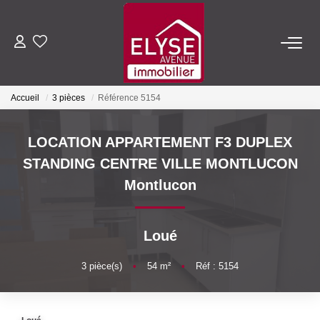
ACHETER
Accueil
3 pièces
Référence 5154
LOUER
LOCATION APPARTEMENT F3 DUPLEX
ESTIMER
STANDING CENTRE VILLE MONTLUCON
Montlucon
FAIRE GÉRER
Loué
NOTRE AGENCE
3
pièce(s)
•
54
m²
•
Réf : 5154
Qui Sommes-Nous
Nous Rejoindre