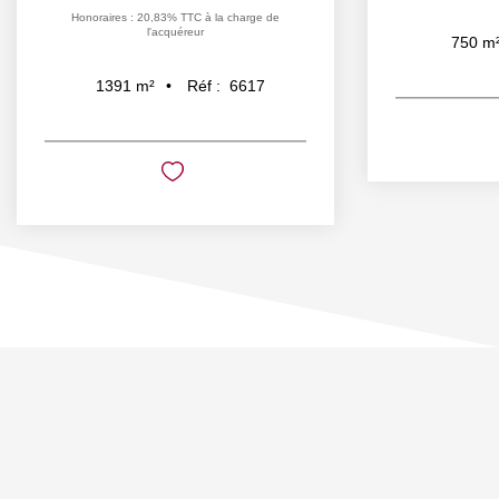
Honoraires : 20,83% TTC à la charge de
l'acquéreur
750
m
Réf :
6617
1391
m²