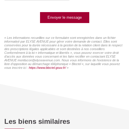
Envoyer le message
« Les informations recueillies sur ce formulaire sont enregistrées dans un fichier
informatisé par ELYSE AVENUE pour gérer votre demande de contact. Elles sont
conservées pour la durée nécessaire à la gestion de la relation client dans le respect
des prescriptions légales applicables et sont destinées à nos conseillers
Conformément à la loi « informatique et libertés », vous pouvez exercer votre droit
d'accès aux données vous concernant et les faire rectifier en contactant ELYSE
AVENUE montlucon@elyseavenue.com. Nous vous informons de l'existence de la
liste d'opposition au démarchage téléphonique « Bloctel », sur laquelle vous pouvez
vous inscrire ici :
https://www.bloctel.gouv.fr/
»
Les biens similaires