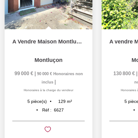
A Vendre Maison Montluçon 4 chambres 129 m2 idéale famille
Montluçon
Mo
99 000 €
|
130 800 €
90 000 €
Honoraires non
|
inclus
n
Honoraires à la charge du vendeur
Honoraires 
129
m²
5
pièce(s)
5
pièce
Réf :
6627