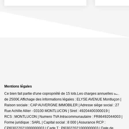
Mentions légales
Ce bien fait partie d'une copropriété de 15 lots.Les charges annuelles sont
de 2500€.
Affichage des informations légales : ELYSE AVENUE Montluçon |
Raison sociale : CAP AUVERGNE IMMOBILER | Adresse siège social : 27
Rue Achille Allier - 03100 MONTLUCON | Siret : 49204400300019 |
RCS : MONTLUCON | Numero TVA Intracommunautaire : FR86492044003 |
Forme juridique : SARL | Capital social : 8 000 | Assurance RCP :
CPI03022021000000003 |
Carte T : PI03022021000000003 | Date de