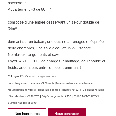
ascenseur.
Appartement F3 de 80 m²
composé d'une entrée desservant un séjour double de
34m²
donnant sur un balcon, une cuisine aménagée et équipée,
deux chambres, une salle d'eau et un WC séparé.
Nombreux rangements et cave.
Loyer: 450€ + 200€ de charges (chauffage, eau chaude et
froide, ascenseur, entretient des communs)
**
Loyer €650/mois
charges comprises
dont charges récupérables: €200/mois (Provisionnelles mensuelles avec
|
régularisation annuelle)
Honoraires charge locataire: €432 TTC
dont honoraires
|
|
|
d'état des lieux: €240 TTC
Dépôt de garantie: €450
03100 MONTLUCON
Surface habitable: 80m²
Nos honoraires
Nous contacter