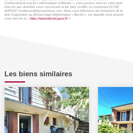
Conformément à la loi « informatique et libertés », vous pouvez exercer votre droit
d'accès aux données vous concernant et les faire rectifier en contactant ELYSE
AVENUE montlucon@elyseavenue.com. Nous vous informons de l'existence de la
liste d'opposition au démarchage téléphonique « Bloctel », sur laquelle vous pouvez
vous inscrire ici :
https://www.bloctel.gouv.fr/
»
Les biens similaires