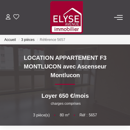
ACHETER
Accueil
3 pièces
Référence 5657
LOUER
LOCATION APPARTEMENT F3
ESTIMER
MONTLUCON avec Ascenseur
Montlucon
FAIRE GÉRER
Loyer 650 €/mois
NOTRE AGENCE
charges comprises
Qui Sommes-Nous
3
pièce(s)
•
80
m²
•
Réf : 5657
Nous Rejoindre