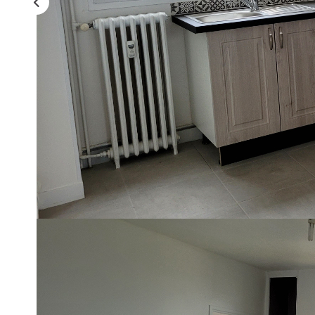
Description
Réf : 5828
appartement entièrement refait pas de travaux à prévoir! au 