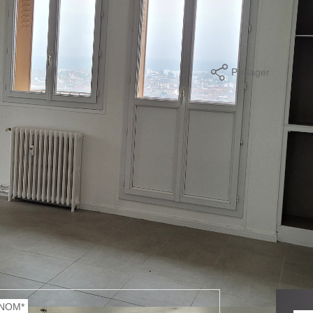
splendide vue dégagée. 2 chambres dont une avec placard, une
Partager
mer
NOM*