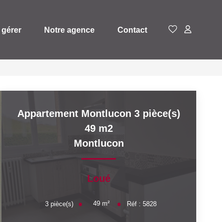
 gérer
Notre agence
Contact
Appartement Montlucon 3 pièce(s)
49 m2
Montlucon
Loué
49
m²
3
pièce(s)
Réf :
5828