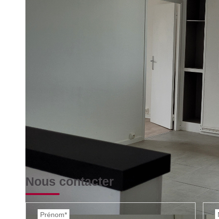
cuisine équipée ouverte sur séjour très lumineux avec une 
superbe salle d'eau . une cave .
Impri
Nos honoraires
Nous contacter
Prénom*