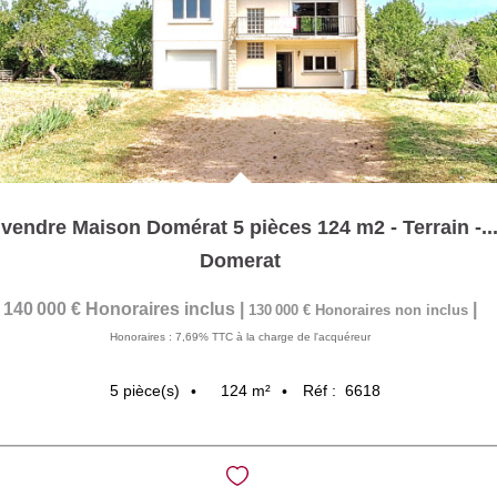
 vendre Maison Domérat 5 pièces 124 m2 - Terrain -..
Domerat
140 000 €
Honoraires inclus
|
|
130 000 €
Honoraires non inclus
Honoraires : 7,69% TTC à la charge de l'acquéreur
124
m²
Réf :
6618
5
pièce(s)