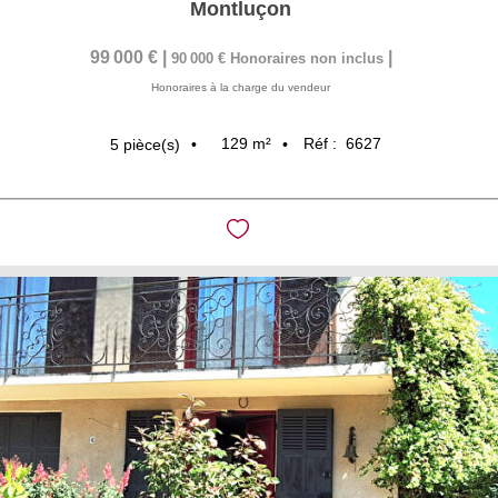
Montluçon
99 000 €
|
|
90 000 €
Honoraires non inclus
Honoraires à la charge du vendeur
129
m²
Réf :
6627
5
pièce(s)