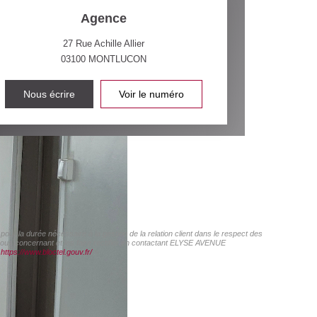
Agence
27 Rue Achille Allier
03100
MONTLUCON
Nous écrire
Voir le numéro
ur la durée nécessaire à la gestion de la relation client dans le respect des
 vous concernant et les faire rectifier en contactant ELYSE AVENUE
:
https://www.bloctel.gouv.fr/
»