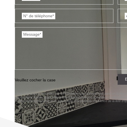
N° de téléphone*
Message*
E
Veuillez cocher la case
« Les informations recueillies sur ce formulaire sont enregistrées dans un fichie
prescriptions légales applicables et sont destinées à nos conseillers Conformémen
montlucon@elyseavenue.com. Nous vous informons de l'existence de la liste d'oppo