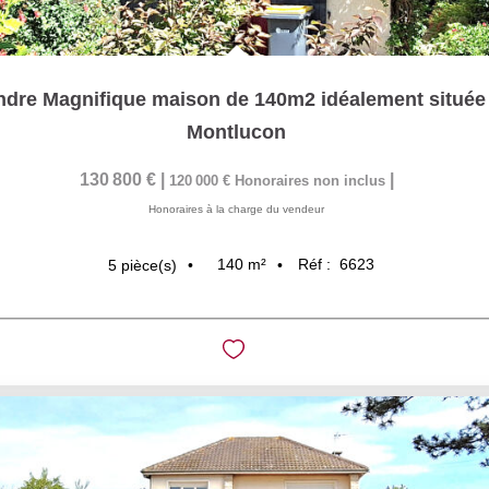
ndre Magnifique maison de 140m2 idéalement située 
Montlucon
130 800 €
|
|
120 000 €
Honoraires non inclus
Honoraires à la charge du vendeur
140
m²
Réf :
6623
5
pièce(s)