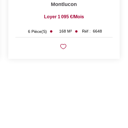
Montlucon
Loyer 1 095 €/mois
168
M²
Réf :
6648
6
Pièce(s)