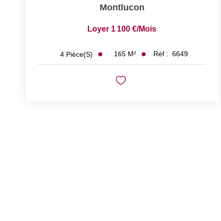
Montlucon
Loyer 1 100 €/mois
165
M²
Réf :
6649
4
Pièce(s)