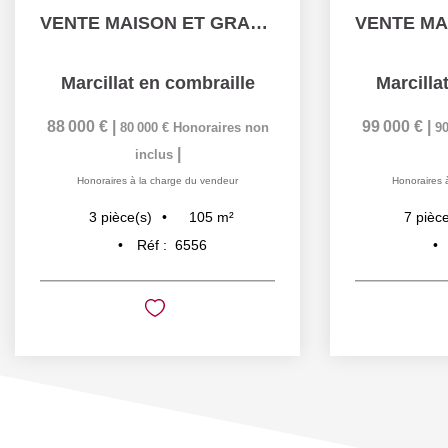
VENTE MAISON ET GRANGE CAMPAGNE 20MN MONTLUCON
Marcillat en combraille
Marcilla
88 000 €
|
99 000 €
|
80 000 €
Honoraires non
90
|
inclus
Honoraires à la charge du vendeur
Honoraires 
105
m²
3
pièce(s)
7
pièce
Réf :
6556