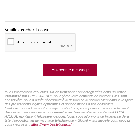
Veuillez cocher la case
Envoyer le message
« Les informations recueillies sur ce formulaire sont enregistrées dans un fichier
informatisé par ELYSE AVENUE pour gérer votre demande de contact. Elles sont
conservées pour la durée nécessaire à la gestion de la relation client dans le respect
des prescriptions légales applicables et sont destinées à nos conseillers
Conformément à la loi « informatique et libertés », vous pouvez exercer votre droit
d'accès aux données vous concernant et les faire rectifier en contactant ELYSE
AVENUE montlucon@elyseavenue.com. Nous vous informons de l'existence de la
liste d'opposition au démarchage téléphonique « Bloctel », sur laquelle vous pouvez
vous inscrire ici :
https://www.bloctel.gouv.fr/
»