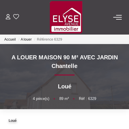
ACHETER
Accueil
A louer
Référence 6329
LOUER
A LOUER MAISON 90 M² AVEC JARDIN
ESTIMER
Chantelle
FAIRE GÉRER
Loué
NOTRE AGENCE
4
pièce(s)
•
89
m²
•
Réf : 6329
Qui Sommes-Nous
Loué
Nous Rejoindre