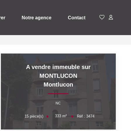
rer
Notre agence
Contact
A vendre immeuble sur
MONTLUCON
Montlucon
NC
333
m²
15
pièce(s)
Réf :
3474