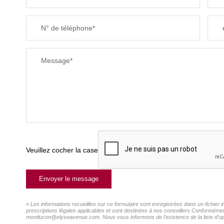
N° de téléphone*
Message*
Veuillez cocher la case
Envoyer le message
« Les informations recueillies sur ce formulaire sont enregistrées dans un fichie
prescriptions légales applicables et sont destinées à nos conseillers Conformémen
montlucon@elyseavenue.com. Nous vous informons de l'existence de la liste d'oppo