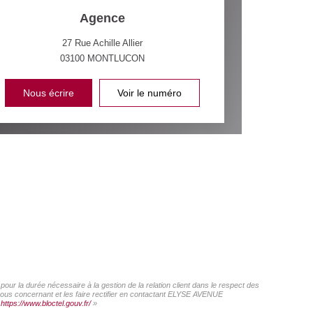
Agence
27 Rue Achille Allier
03100
MONTLUCON
Nous écrire
Voir le numéro
ur la durée nécessaire à la gestion de la relation client dans le respect des
 vous concernant et les faire rectifier en contactant ELYSE AVENUE
:
https://www.bloctel.gouv.fr/
»