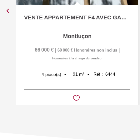
VENTE APPARTEMENT F4 AVEC GARAGE ET PARKING PRIVATIF !!!...
Montluçon
66 000 €
|
|
60 000 €
Honoraires non inclus
Honoraires à la charge du vendeur
91
m²
Réf :
6444
4
pièce(s)