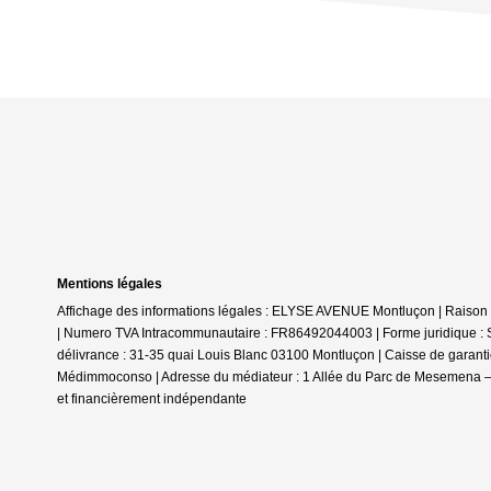
Mentions légales
Affichage des informations légales : ELYSE AVENUE Montluçon | Rais
| Numero TVA Intracommunautaire : FR86492044003 | Forme juridique : 
délivrance : 31-35 quai Louis Blanc 03100 Montluçon | Caisse de garantie 
Médimmoconso | Adresse du médiateur : 1 Allée du Parc de Mesemena –
et financièrement indépendante