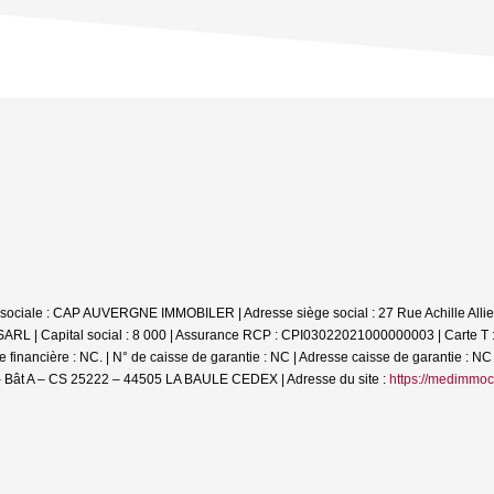
on sociale : CAP AUVERGNE IMMOBILER | Adresse siège social : 27 Rue Achille 
SARL | Capital social : 8 000 | Assurance RCP : CPI03022021000000003 |
Carte T
financière : NC. | N° de caisse de garantie : NC | Adresse caisse de garantie : NC 
 Bât A – CS 25222 – 44505 LA BAULE CEDEX | Adresse du site :
https://medimmoc