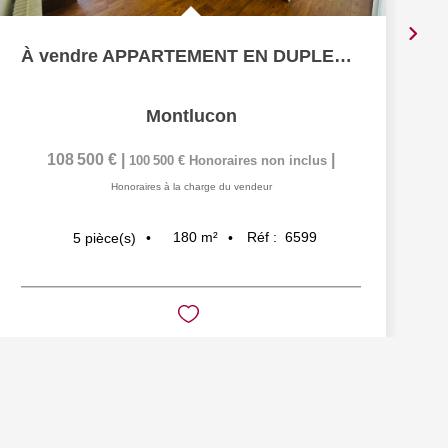
À vendre APPARTEMENT EN DUPLEX 4 CHAMBRES ET JARDIN CENTRE...
Montlucon
108 500 €
|
|
100 500 €
Honoraires non inclus
Honoraires à la charge du vendeur
180
m²
Réf :
6599
5
pièce(s)